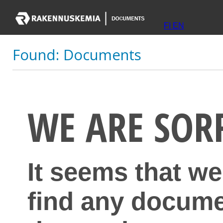
FI
EN
Found:
Documents
WE ARE SOR
It seems that we
find any docume