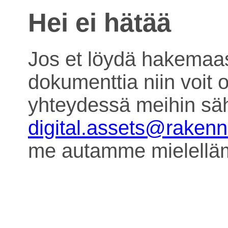
Hei ei hätää
Jos et löydä hakemaa
dokumenttia niin voit o
yhteydessä meihin säh
digital.assets@raken
me autamme mielell