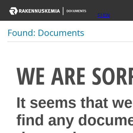
FI
EN
Found:
Documents
WE ARE SOR
It seems that we
find any docume