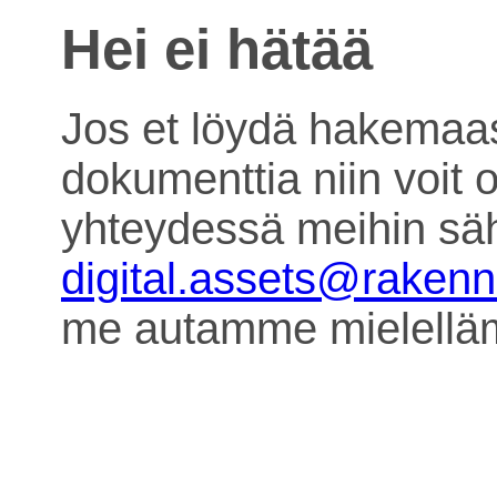
Hei ei hätää
Jos et löydä hakemaa
dokumenttia niin voit o
yhteydessä meihin säh
digital.assets@raken
me autamme mielell