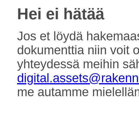
Hei ei hätää
Jos et löydä hakemaa
dokumenttia niin voit o
yhteydessä meihin säh
digital.assets@raken
me autamme mielell