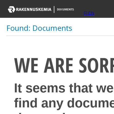
FI
EN
Found:
Documents
WE ARE SOR
It seems that we
find any docume