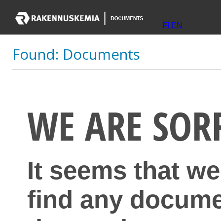
FI
EN
Found:
Documents
WE ARE SOR
It seems that we
find any docume