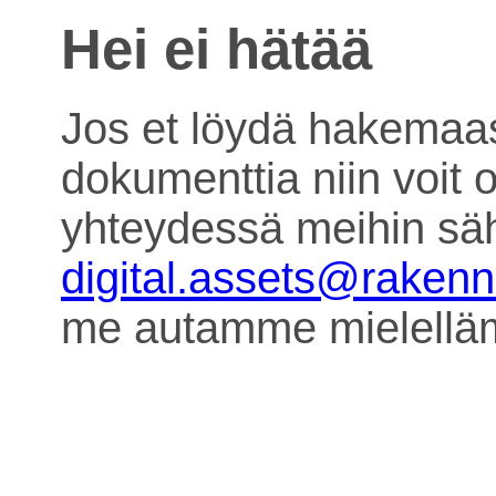
Hei ei hätää
Jos et löydä hakemaa
dokumenttia niin voit o
yhteydessä meihin säh
digital.assets@raken
me autamme mielell