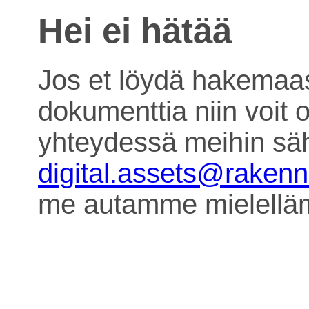
Hei ei hätää
Jos et löydä hakemaa
dokumenttia niin voit o
yhteydessä meihin säh
digital.assets@raken
me autamme mielell