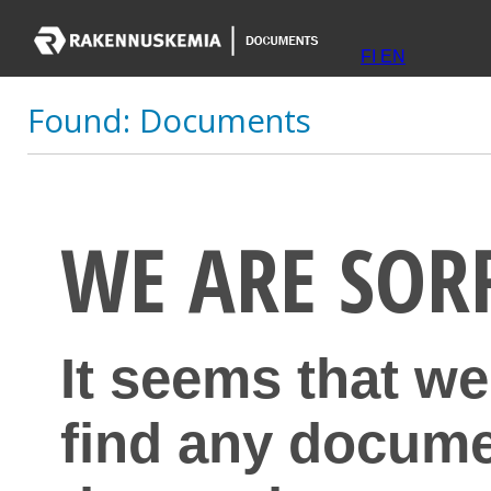
FI
EN
Found:
Documents
WE ARE SOR
It seems that we
find any docume