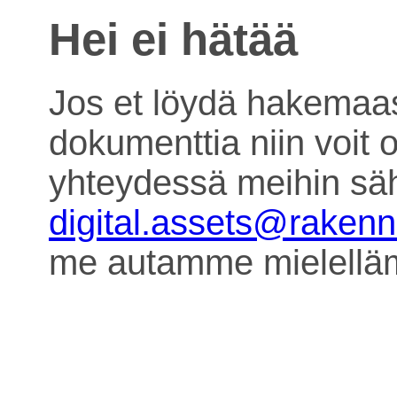
Hei ei hätää
Jos et löydä hakemaa
dokumenttia niin voit o
yhteydessä meihin säh
digital.assets@raken
me autamme mielell