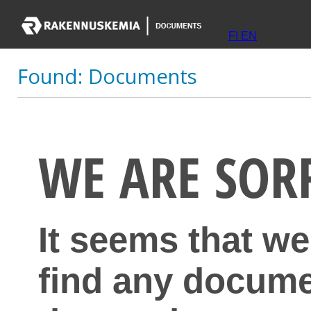
FI
EN
Found:
Documents
WE ARE SOR
It seems that we
find any docume