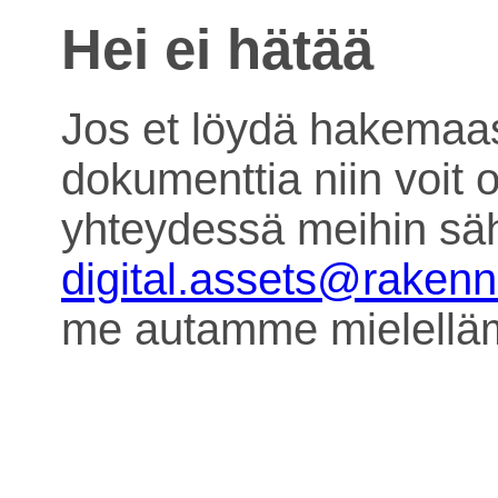
Hei ei hätää
Jos et löydä hakemaa
dokumenttia niin voit o
yhteydessä meihin säh
digital.assets@raken
me autamme mielell