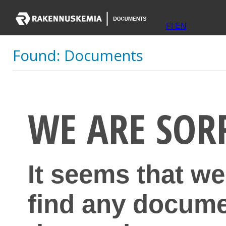
FI
EN
Found:
Documents
WE ARE SOR
It seems that we
find any docume