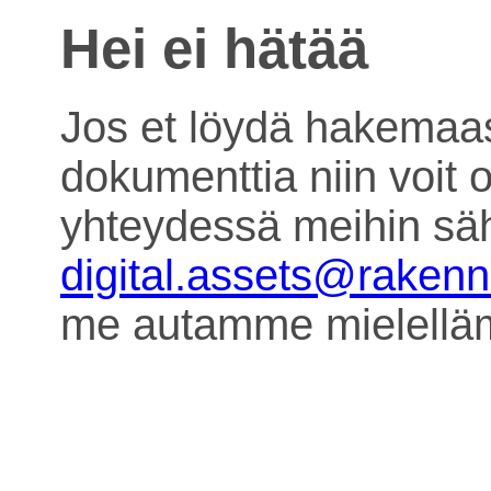
Hei ei hätää
Jos et löydä hakemaa
dokumenttia niin voit o
yhteydessä meihin säh
digital.assets@raken
me autamme mielell