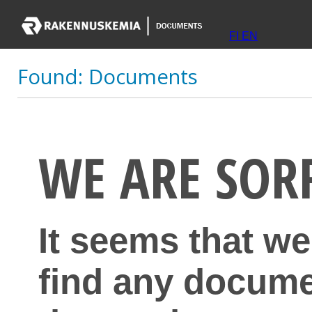
FI
EN
Found:
Documents
WE ARE SOR
It seems that we
find any docume